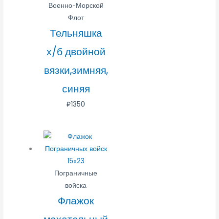
Военно-Морской
Флот
Тельняшка
х/б двойной
вязки,зимняя,
синяя
₽
1350
Пограничные
войска
Флажок