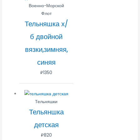
Военно-Морской
Флот
Тельняшка х/
б двойной
вязки,зимняя,
синяя
₽
1350
Тельняшки
Тельяншка
детская
₽
820