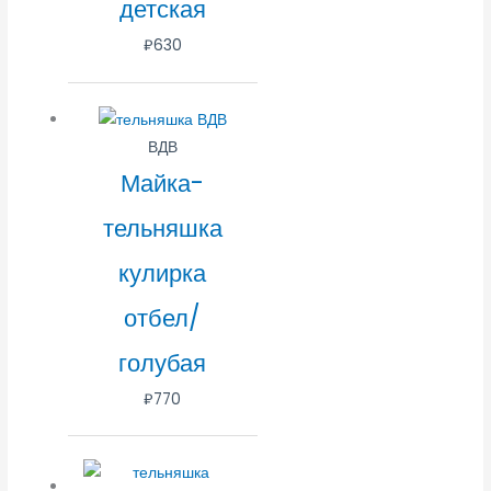
детская
₽
630
ВДВ
Майка-
тельняшка
кулирка
отбел/
голубая
₽
770