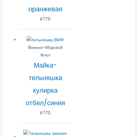
оранжевая
₽
770
Военно-Морской
Флот
Майка-
тельняшка
кулирка
отбел/синяя
₽
770