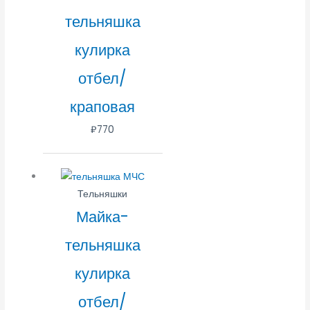
тельняшка
кулирка
отбел/
краповая
₽
770
Тельняшки
Майка-
тельняшка
кулирка
отбел/