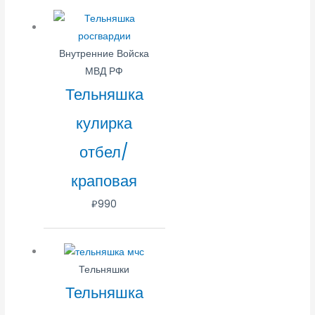
Внутренние Войска
МВД РФ
Тельняшка
кулирка
отбел/
краповая
₽
990
Тельняшки
Тельняшка