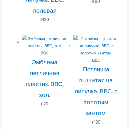
₽
60
полевая
₽
120
ВВС
ВВС
Эмблема
Петличка
петличная
вышитая на
пластик. ВВС,
липучке. ВВС. с
зол.
золотым
₽
20
кантом.
₽
120