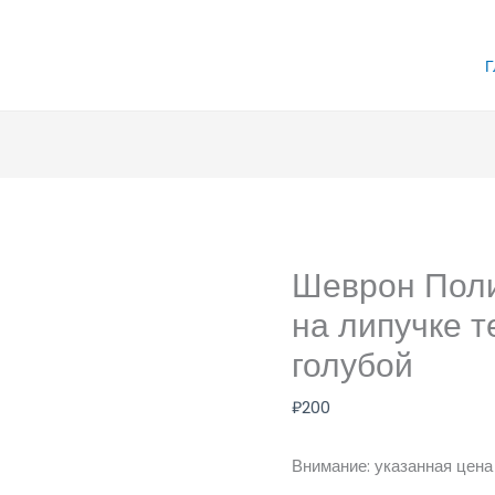
Г
Шеврон Пол
на липучке 
голубой
₽
200
Внимание: указанная цена