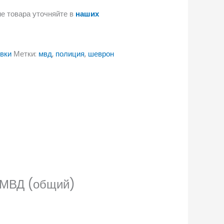
е товара уточняйте в
наших
вки
Метки:
мвд
,
полиция
,
шеврон
я МВД (общий)