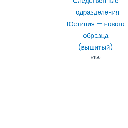
Следственные
подразделения
Юстиция — нового
образца
(вышитый)
₽
150