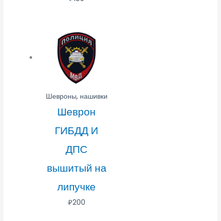
Шевроны, нашивки
Шеврон
ГИБДД И
ДПС
вышитый на
липучке
₽
200