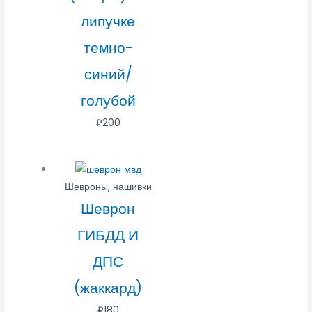
липучке
темно-
синий/
голубой
₽
200
Шевроны, нашивки
Шеврон
ГИБДД И
ДПС
(жаккард)
₽
180