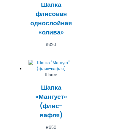
Шапка
флисовая
однослойная
«олива»
₽
320
Шапки
Шапка
«Мангуст»
(флис-
вафля)
₽
650