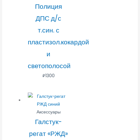
Полиция
ДПС д/с
т.син. с
пластизол.кокардой
и
светополосой
₽
1300
Аксессуары
Галстук-
регат «РЖД»