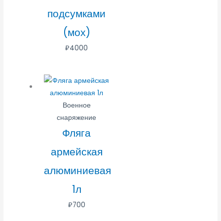
подсумками
(мох)
₽
4000
Военное
снаряжение
Фляга
армейская
алюминиевая
1л
₽
700