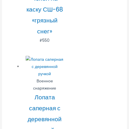
каску СШ-68
«грязный
снег»
₽
550
Военное
снаряжение
Лопата
саперная с
деревянной