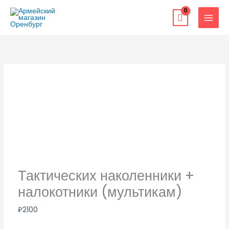
Перейти
к
содержимому
Тактических наколенники +
налокотники (мультикам)
₽
2100