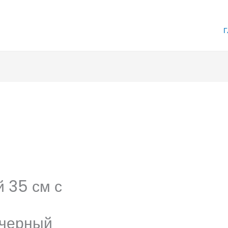
Г
 35 см с
 черный