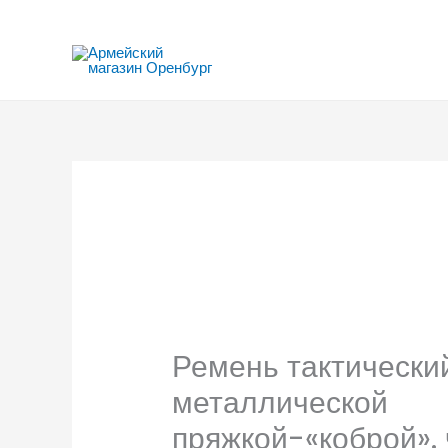
Перейти
к
содержимому
Ремень тактический
металлической
пряжкой-«коброй».