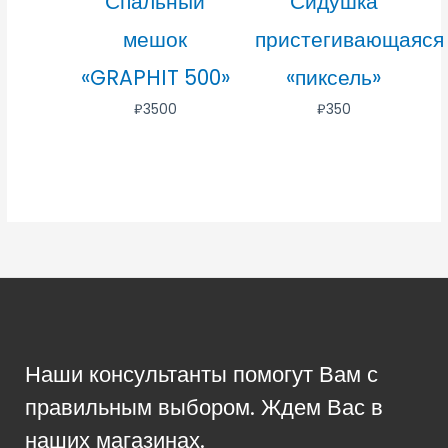
Спальный
Сидушка
мешок
пристегивающаяся
«GRAPHIT 500»
«пиксель»
₽
3500
₽
350
Наши консультанты помогут Вам с
правильным выбором. Ждем Вас в
наших магазинах.