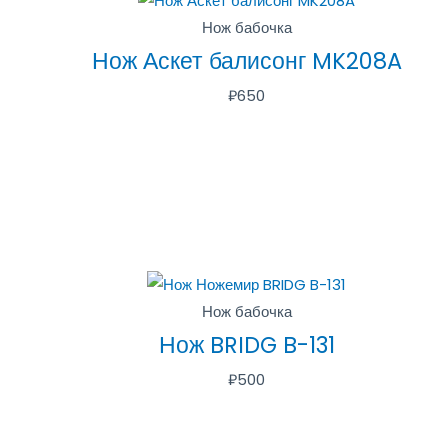
Нож бабочка
Нож Аскет балисонг MK208A
₽
650
Нож бабочка
Нож BRIDG B-131
₽
500