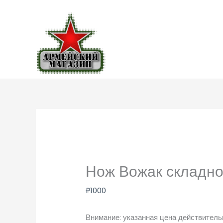
Перейти
к
содержимому
Нож Вожак складн
₽
1000
Внимание: указанная цена действительн