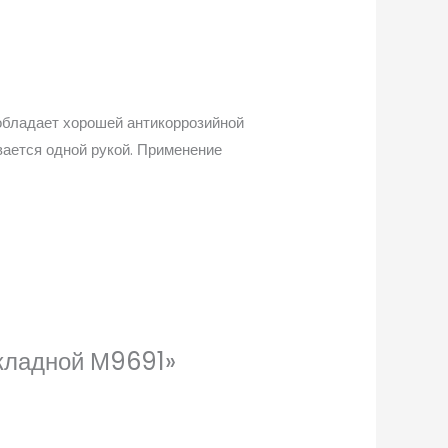
обладает хорошей антикоррозийной
вается одной рукой. Применение
складной М9691»