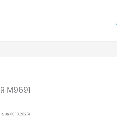
Г
ой М9691
а на 06.10.2025!