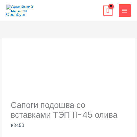
Перейти
к
содержимому
Сапоги подошва со
вставками ТЭП 11-45 олива
₽
3450