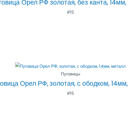
говица Орел РФ золотая, без канта, 14мм,
₽
15
Пуговицы
овица Орел РФ, золотая, с ободком, 14мм
₽
15