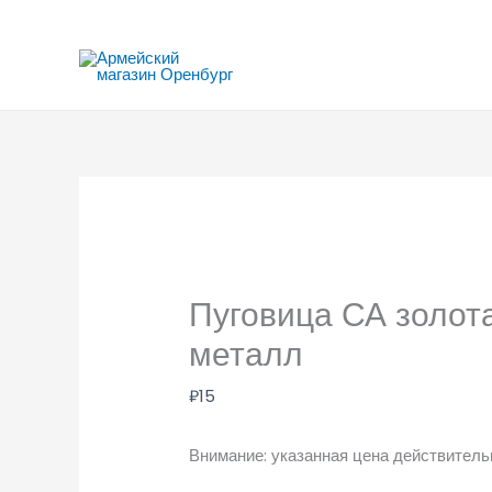
Перейти
к
содержимому
Пуговица СА золота
металл
₽
15
Внимание: указанная цена действительн