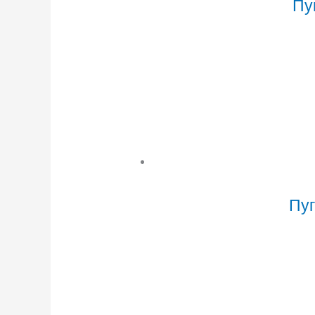
Пу
Пуг