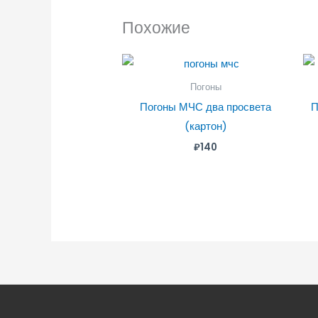
Похожие
Погоны
Погоны МЧС два просвета
П
(картон)
₽
140