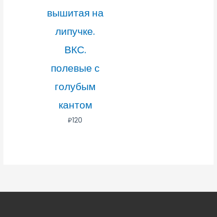
вышитая на
липучке.
ВКС.
полевые с
голубым
кантом
₽
120