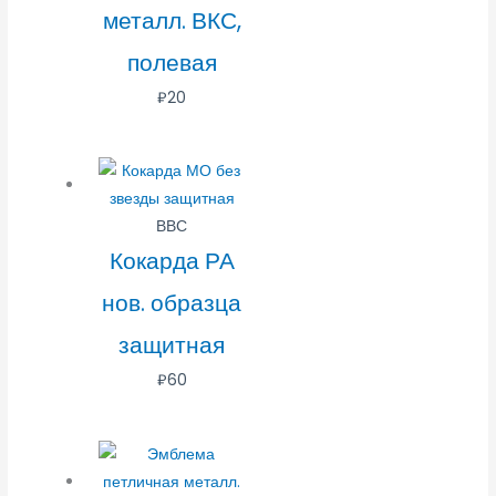
металл. ВКС,
полевая
₽
20
ВВС
Кокарда РА
нов. образца
защитная
₽
60