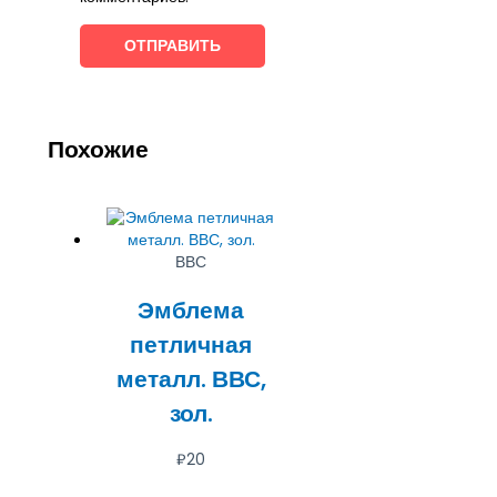
Похожие
ВВС
Эмблема
петличная
металл. ВВС,
зол.
₽
20