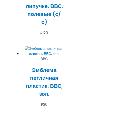
липучке. ВВС.
полевые (с/
о)
₽
120
ВВС
Эмблема
петличная
пластик. ВВС,
зол.
₽
20