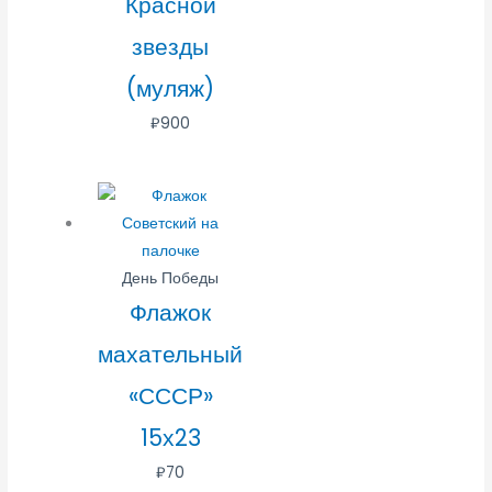
Красной
звезды
(муляж)
₽
900
День Победы
Флажок
махательный
«СССР»
15х23
₽
70