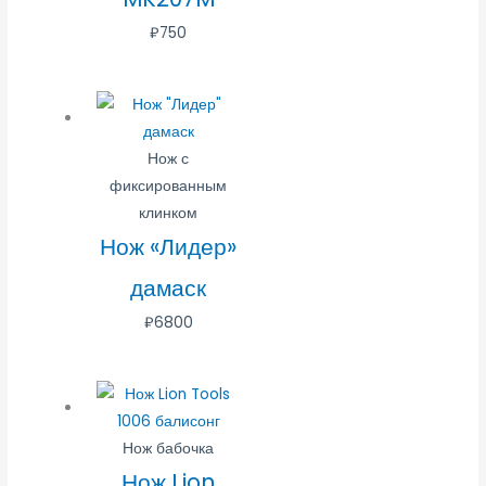
₽
750
Нож с
фиксированным
клинком
Нож «Лидер»
дамаск
₽
6800
Нож бабочка
Нож Lion