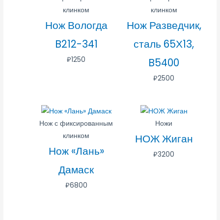
клинком
клинком
Нож Вологда
Нож Разведчик,
B212-341
сталь 65Х13,
₽
1250
B5400
₽
2500
Нож с фиксированным
Ножи
клинком
НОЖ Жиган
Нож «Лань»
₽
3200
Дамаск
₽
6800