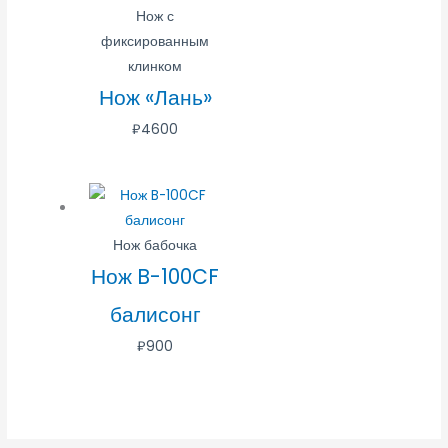
Нож с
фиксированным
клинком
Нож «Лань»
₽
4600
Нож бабочка
Нож B-100CF
балисонг
₽
900