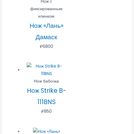
Нож с
фиксированным
клинком
Нож «Лань»
Дамаск
₽
6800
Нож бабочка
Нож Strike B-
111BNS
₽
850