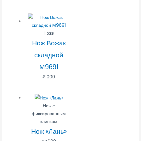
Ножи
Нож Вожак
складной
М9691
₽
1000
Нож с
фиксированным
клинком
Нож «Лань»