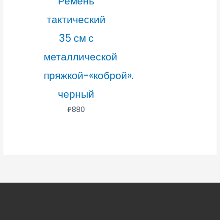
Ремень
тактический
35 см с
металлической
пряжкой-«коброй».
черный
₽
880