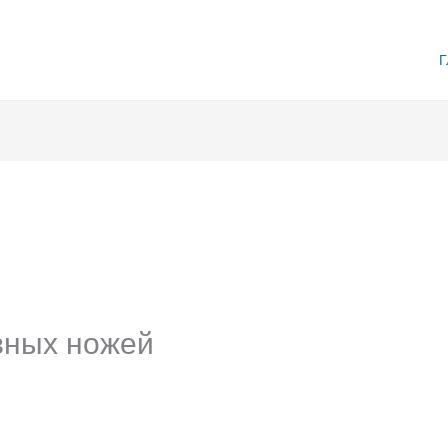
Г
вных ножей