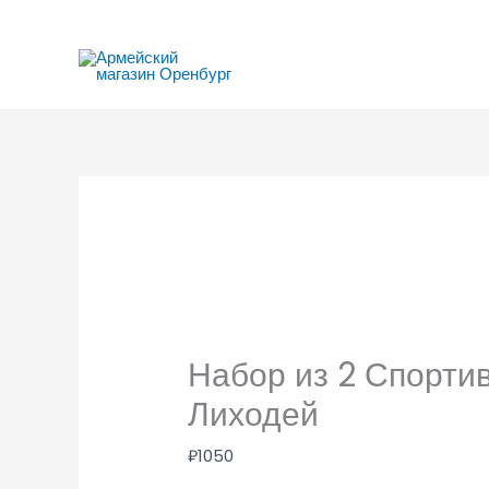
Перейти
к
содержимому
Набор из 2 Спорти
Лиходей
₽
1050