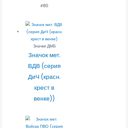
₽
80
Значки ДМБ
Значок мет.
ВДВ (серия
ДиЧ (красн.
крест в
венке))