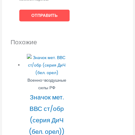
Похожие
Военно-воздушные
силы РФ
Значок мет.
ВВС ст/обр
(серия ДиЧ
(бел. орел))