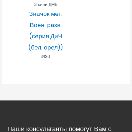
Значки ДМБ
Значок мет.
Воен. разв.
(серия ДиЧ
(бел. орел))
₽
130
Наши консультанты помогут Вам с