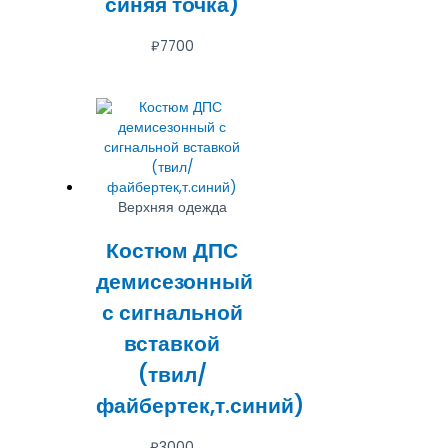
синяя точка)
₽
7700
Верхняя одежда
Костюм ДПС
демисезонный
с сигнальной
вставкой
(твил/
файбертек,т.синий)
₽
3000