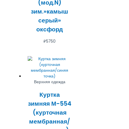
(мод.N)
зим.»камыш
серый»
оксфорд
₽
5750
Верхняя одежда
Куртка
зимняя М-554
(курточная
мембранная/