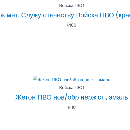
Войска ПВО
к мет. Служу отечеству Войска ПВО (крас
₽
160
Войска ПВО
Жетон ПВО нов/обр нерж.ст., эмаль
₽
110