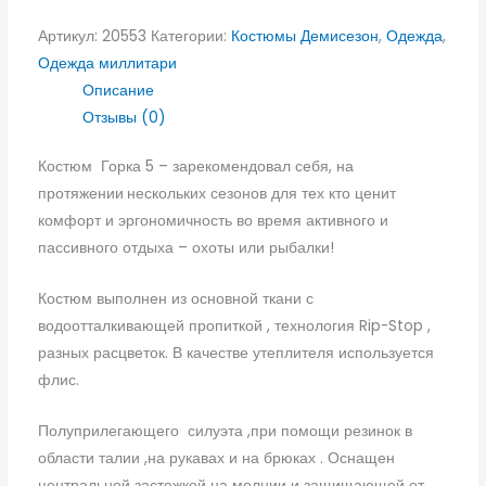
Артикул:
20553
Категории:
Костюмы Демисезон
,
Одежда
,
Одежда миллитари
Описание
Отзывы (0)
Костюм Горка 5 – зарекомендовал себя, на
протяжении
нескольких сезонов для тех кто ценит
комфорт и эргономичность во время активного и
пассивного отдыха – охоты или рыбалки!
Костюм выполнен из основной ткани с
водоотталкивающей пропиткой , технология Rip-Stop ,
разных расцветок. В качестве утеплителя используется
флис.
Полуприлегающего силуэта ,при помощи резинок в
области талии ,на рукавах и на брюках . Оснащен
центральной застежкой на молнии и защищающей от