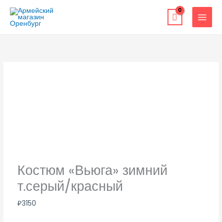
Перейти
к
содержимому
Костюм «Вьюга» зимний
т.серый/красный
₽
3150