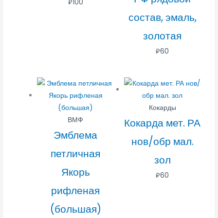
₽
100
состав, эмаль,
золотая
₽
60
Кокарды
ВМФ
Кокарда мет. РА
Эмблема
нов/обр мал.
петличная
зол
Якорь
₽
60
рифленая
(большая)