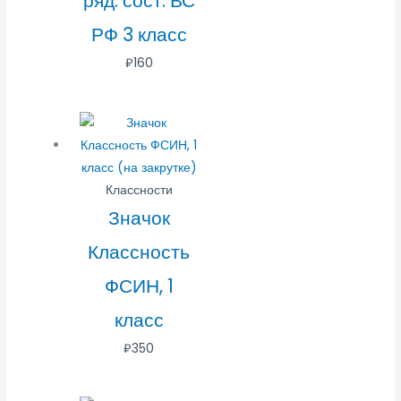
ряд. сост. ВС
РФ 3 класс
₽
160
Классности
Значок
Классность
ФСИН, 1
класс
₽
350