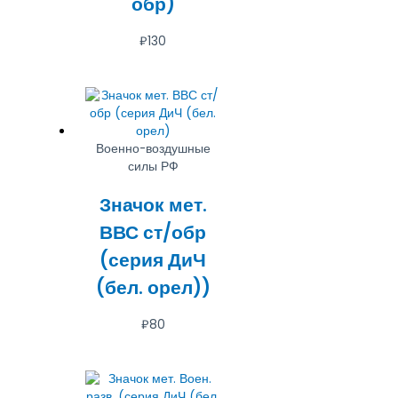
обр)
₽
130
Военно-воздушные
силы РФ
Значок мет.
ВВС ст/обр
(серия ДиЧ
(бел. орел))
₽
80