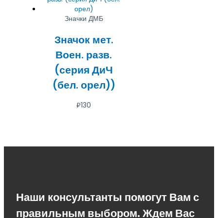
Значки ДМБ
Значок мет.
Воен. разв.
(серия ДиЧ
(бел. орел))
₽
130
Наши консультанты помогут Вам с
правильным выбором. Ждем Вас