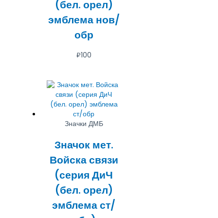
(бел. орел)
эмблема нов/
обр
₽
100
Значки ДМБ
Значок мет.
Войска связи
(серия ДиЧ
(бел. орел)
эмблема ст/