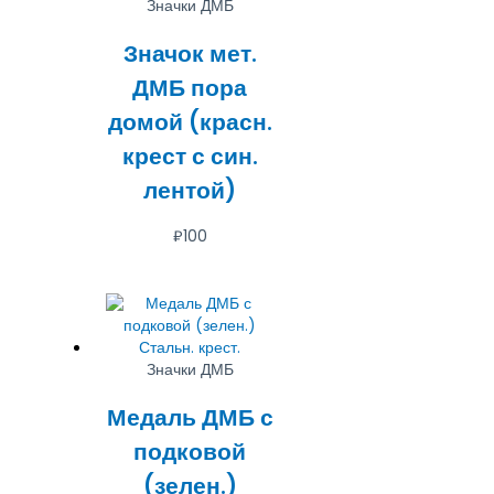
Значки ДМБ
Значок мет.
ДМБ пора
домой (красн.
крест с син.
лентой)
₽
100
Значки ДМБ
Медаль ДМБ с
подковой
(зелен.)