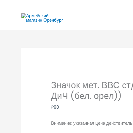
Перейти
к
содержимому
Значок мет. ВВС ст
ДиЧ (бел. орел))
₽
80
Внимание: указанная цена действительн