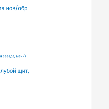
ма нов/обр
олубой щит,