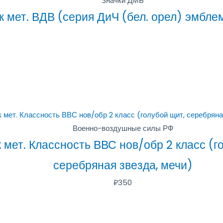
Значки ДМБ
к мет. ВДВ (серия ДиЧ (бел. орел) эмбле
Военно-воздушные силы РФ
 мет. Классность ВВС нов/обр 2 класс (г
серебряная звезда, мечи)
₽
350