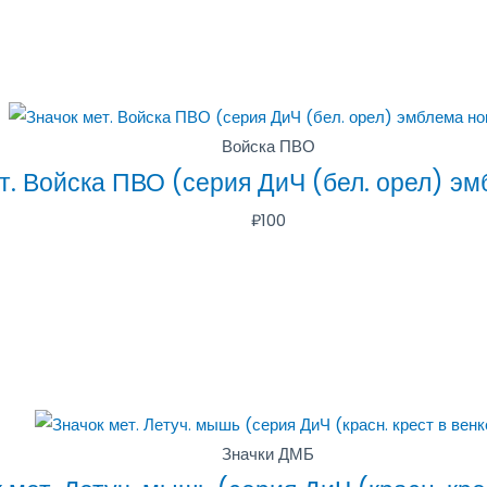
Войска ПВО
т. Войска ПВО (серия ДиЧ (бел. орел) э
₽
100
Значки ДМБ