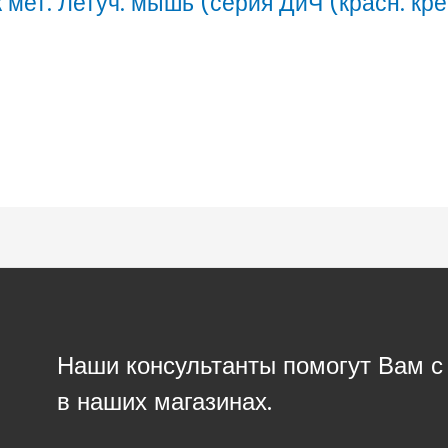
 мет. Летуч. мышь (серия ДиЧ (красн. кре
Наши консультанты помогут Вам 
в наших магазинах.