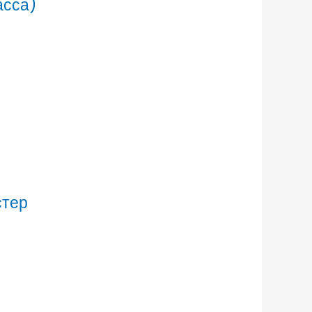
асса)
стер