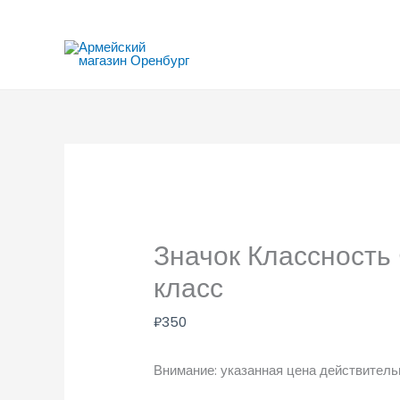
Перейти
к
содержимому
Значок Классность
класс
₽
350
Внимание: указанная цена действительн