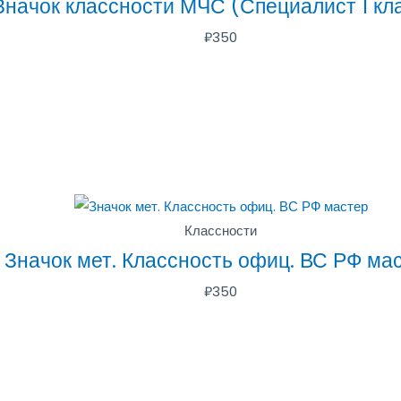
Значок классности МЧС (Специалист 1 кл
₽
350
Классности
Значок мет. Классность офиц. ВС РФ ма
₽
350