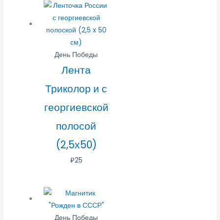
День Победы
Лента
Триколор и с
георгиевской
полосой
(2,5х50)
₽
25
День Победы