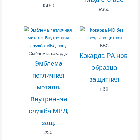
₽
460
₽
350
ВВС
Эмблемы, кокарды
Кокарда РА нов.
Эмблема
образца
петличная
защитная
металл.
₽
60
Внутренняя
служба МВД,
защ.
₽
20