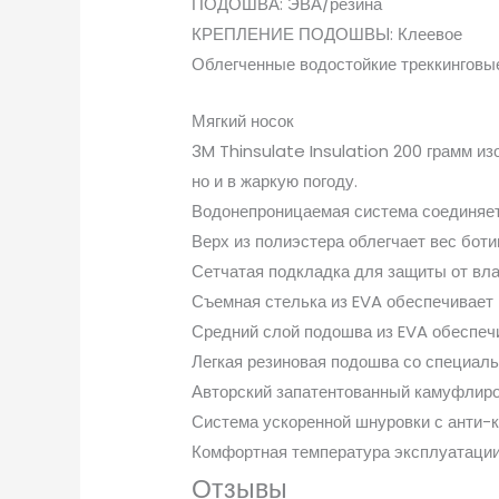
ПОДОШВА: ЭВА/резина
КРЕПЛЕНИЕ ПОДОШВЫ: Клеевое
Облегченные водостойкие треккинговые
Мягкий носок
3M Thinsulate Insulation 200 грамм и
но и в жаркую погоду.
Водонепроницаемая система соединяет 
Верх из полиэстера облегчает вес боти
Сетчатая подкладка для защиты от влаг
Съемная стелька из EVA обеспечивает
Средний слой подошва из EVA обеспеч
Легкая резиновая подошва со специаль
Авторский запатентованный камуфлир
Система ускоренной шнуровки с анти-
Комфортная температура эксплуатации:
Отзывы