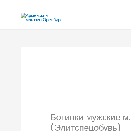
Перейти
к
содержимому
Ботинки мужские м.
(Элитспецобувь)