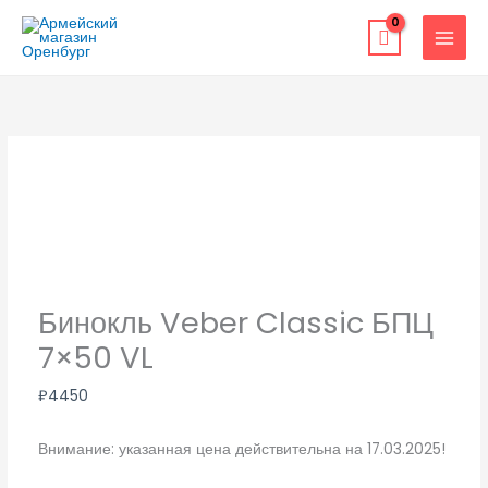
Перейти
к
содержимому
Бинокль Veber Classic БПЦ
7×50 VL
₽
4450
Внимание: указанная цена действительна на 17.03.2025!