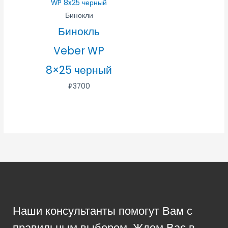
Бинокли
Бинокль
Veber WP
8×25 черный
₽
3700
Наши консультанты помогут Вам с
правильным выбором. Ждем Вас в