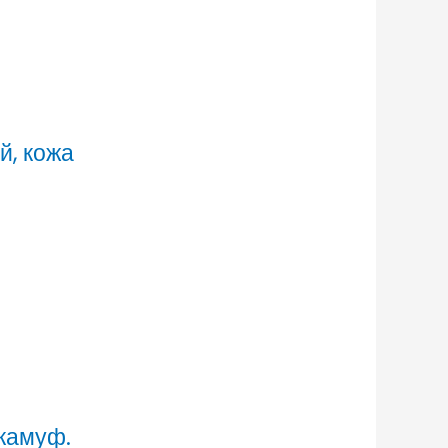
й, кожа
камуф.