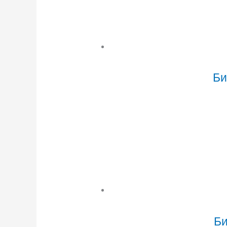
Би
Би