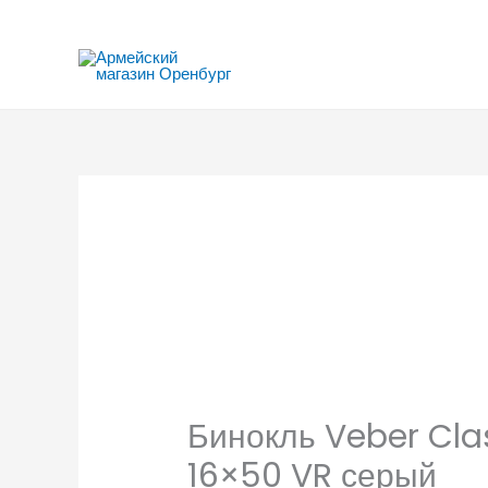
Перейти
к
содержимому
Бинокль Veber Cla
16×50 VR серый