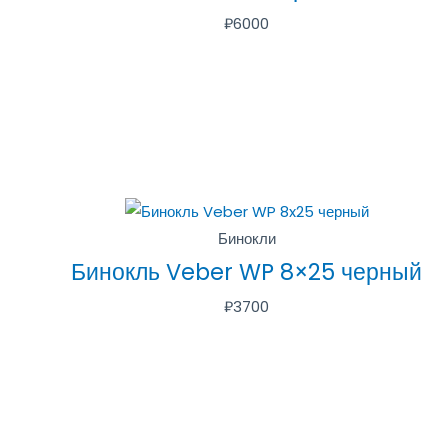
₽
6000
Бинокли
Бинокль Veber WP 8×25 черный
₽
3700