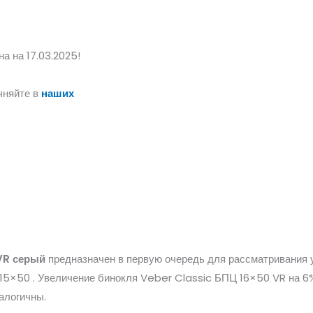
а на 17.03.2025!
чняйте в
наших
VR серый
предназначен в первую очередь для рассматривания у
15×50 . Увеличение бинокля Veber Classic БПЦ 16×50 VR на 6
алогичны.