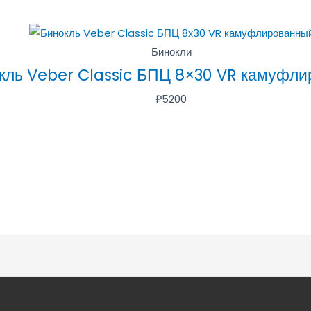
Бинокли
кль Veber Classic БПЦ 8×30 VR камуфл
₽
5200