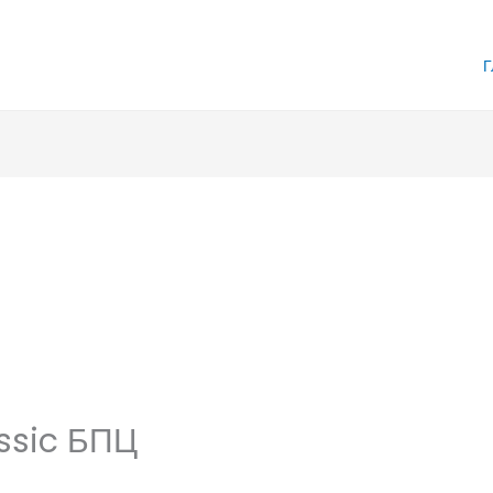
Г
ssic БПЦ