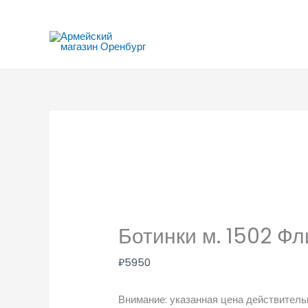
Перейти
к
содержимому
Ботинки м. 1502 Ф
₽
5950
Внимание: указанная цена действительн