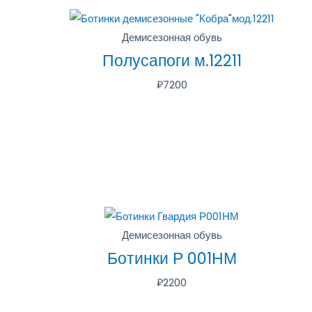
Демисезонная обувь
Полусапоги м.12211
₽
7200
Демисезонная обувь
Ботинки Р 001НМ
₽
2200