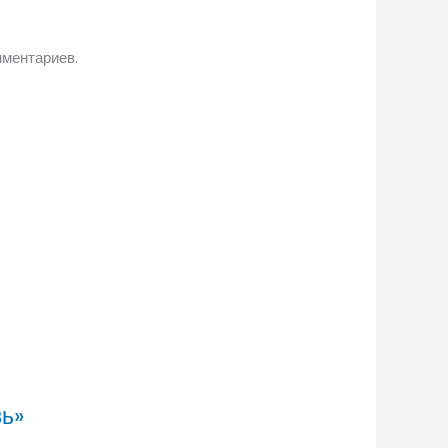
мментариев.
вь»