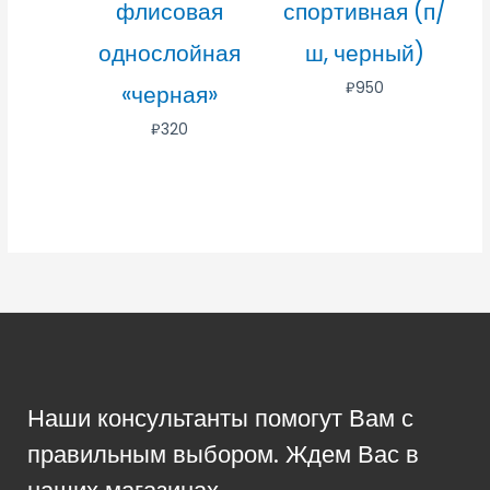
флисовая
спортивная (п/
однослойная
ш, черный)
₽
950
«черная»
₽
320
Наши консультанты помогут Вам с
правильным выбором. Ждем Вас в