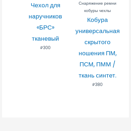
Снаряжение ремни
Чехол для
кобуры чехлы
наручников
Кобура
«БРС»
универсальная
тканевый
скрытого
₽
300
ношения ПМ,
ПСМ, ПММ /
ткань синтет.
₽
380