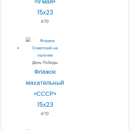
«9 мая»
15х23
₽
70
День Победы
Флажок
махательный
«СССР»
15х23
₽
70