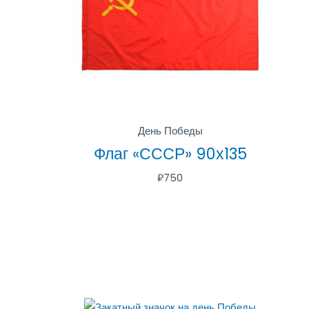
День Победы
Флаг «СССР» 90х135
₽
750