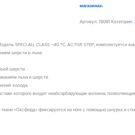
магазинах.
Артикул:
19081
Категория:
 Модель SPECI.ALL CLASS -40 °C ACTIVE STEP, комплектуется 
нием шерсти и льна.
чьей шерсти.
ржанием льна и шерсти.
жения холода.
составе которого входит неабсорбирующие волокна, позволяющие
ткани «Оксфорд» фиксируется на ноге с помощью шнурка и сто