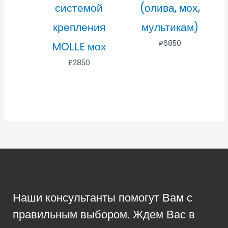
системой
(олива, мох,
крепления
мультикам)
₽
6850
MOLLE мох
₽
2850
Наши консультанты помогут Вам с
правильным выбором. Ждем Вас в