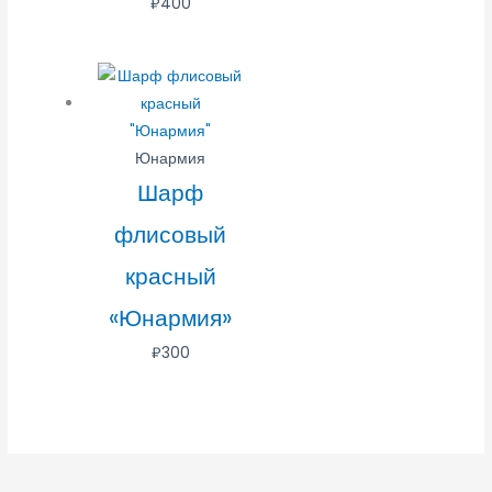
₽
400
Юнармия
Шарф
флисовый
красный
«Юнармия»
₽
300