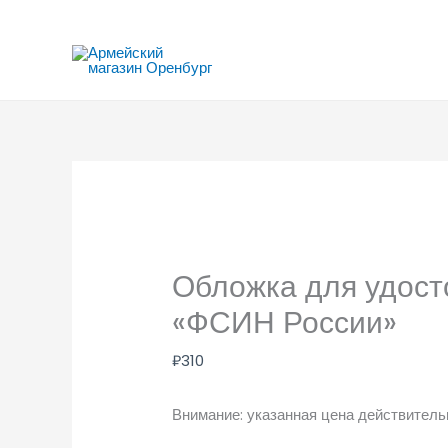
Перейти
к
содержимому
Обложка для удост
«ФСИН России»
₽
310
Внимание: указанная цена действитель